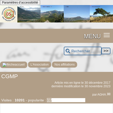
Panneau de gestion des cookies
Paramètres d’accessibilité
MENU
accueil
L’Association
Nos affiliations
CGMP
Article mis en ligne le
30 décembre 2017
dernière modification le 30 novembre 2023
par
AGHA.
Visites :
10201
-
popularite :
11%