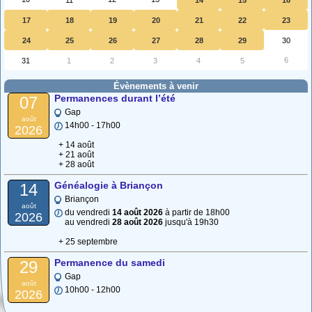
17
18
19
20
21
22
23
24
25
26
27
28
29
30
6
31
1
2
3
4
5
Évènements à venir
Permanences durant l’été
07
Gap
août
14h00 - 17h00
2026
+ 14 août
+ 21 août
+ 28 août
Généalogie à Briançon
14
Briançon
août
du vendredi
14 août 2026
à partir de 18h00
2026
au vendredi
28 août 2026
jusqu'à 19h30
+ 25 septembre
Permanence du samedi
29
Gap
août
10h00 - 12h00
2026