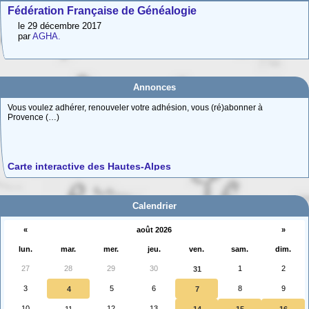
Fédération Française de Généalogie
le 29 décembre 2017
par
AGHA.
Adhésion 2026
Vous voulez adhérer, renouveler votre adhésion, vous (ré)abonner à
Provence (…)
Annonces
Carte interactive des Hautes-Alpes
La carte interactive ci-dessous permet de situer facilement une commune
des (…)
Calendrier
«
août 2026
»
lun.
mar.
mer.
jeu.
ven.
sam.
dim.
27
28
29
30
1
2
31
3
5
6
8
9
4
7
10
12
13
11
14
15
16