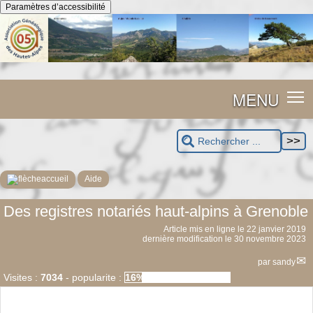
Panneau de gestion des cookies
Paramètres d’accessibilité
MENU
accueil
Aide
Des registres notariés haut-alpins à Grenoble
Article mis en ligne le
22 janvier 2019
dernière modification le 30 novembre 2023
par
sandy
Visites :
7034
-
popularite :
16%