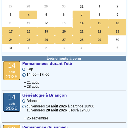
27
28
29
30
1
2
31
3
5
6
8
9
4
7
10
12
13
11
14
15
16
17
18
19
20
21
22
23
24
25
26
27
28
29
30
6
31
1
2
3
4
5
Évènements à venir
Permanences durant l’été
14
Gap
août
14h00 - 17h00
2026
+ 21 août
+ 28 août
Généalogie à Briançon
14
Briançon
août
du vendredi
14 août 2026
à partir de 18h00
2026
au vendredi
28 août 2026
jusqu'à 19h30
+ 25 septembre
Permanence du samedi