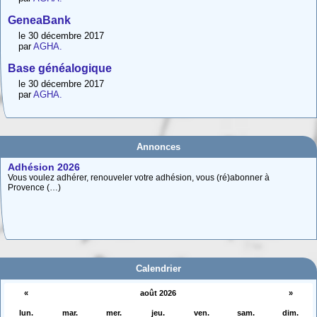
GeneaBank
le 30 décembre 2017
par
AGHA.
Base généalogique
le 30 décembre 2017
par
AGHA.
Annonces
Adhésion 2026
Vous voulez adhérer, renouveler votre adhésion, vous (ré)abonner à
Provence (…)
Carte interactive des Hautes-Alpes
La carte interactive ci-dessous permet de situer facilement une commune
des (…)
Calendrier
«
août 2026
»
lun.
mar.
mer.
jeu.
ven.
sam.
dim.