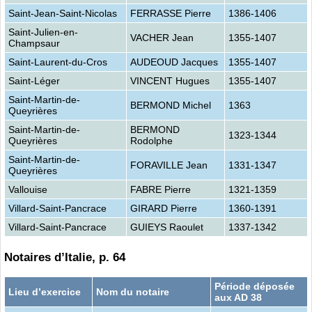
Saint-Jean-Saint-Nicolas
FERRASSE Pierre
1386-1406
Saint-Julien-en-
VACHER Jean
1355-1407
Champsaur
Saint-Laurent-du-Cros
AUDEOUD Jacques
1355-1407
Saint-Léger
VINCENT Hugues
1355-1407
Saint-Martin-de-
BERMOND Michel
1363
Queyrières
Saint-Martin-de-
BERMOND
1323-1344
Queyrières
Rodolphe
Saint-Martin-de-
FORAVILLE Jean
1331-1347
Queyrières
Vallouise
FABRE Pierre
1321-1359
Villard-Saint-Pancrace
GIRARD Pierre
1360-1391
Villard-Saint-Pancrace
GUIEYS Raoulet
1337-1342
Notaires d’Italie, p. 64
Période déposée
Lieu d’exercice
Nom du notaire
aux AD 38