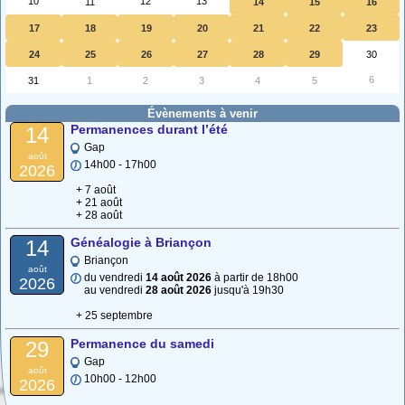
10
12
13
11
14
15
16
17
18
19
20
21
22
23
24
25
26
27
28
29
30
6
31
1
2
3
4
5
Évènements à venir
Permanences durant l’été
14
Gap
août
14h00 - 17h00
2026
+ 7 août
+ 21 août
+ 28 août
Généalogie à Briançon
14
Briançon
août
du vendredi
14 août 2026
à partir de 18h00
2026
au vendredi
28 août 2026
jusqu'à 19h30
+ 25 septembre
Permanence du samedi
29
Gap
août
10h00 - 12h00
2026