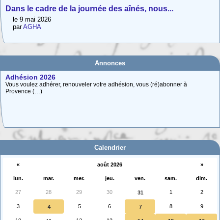
Dans le cadre de la journée des aînés, nous...
le 9 mai 2026
par
AGHA
Annonces
Adhésion 2026
Vous voulez adhérer, renouveler votre adhésion, vous (ré)abonner à
Provence (…)
Carte interactive des Hautes-Alpes
La carte interactive ci-dessous permet de situer facilement une commune
des (…)
Calendrier
«
août 2026
»
lun.
mar.
mer.
jeu.
ven.
sam.
dim.
27
28
29
30
1
2
31
3
5
6
8
9
4
7