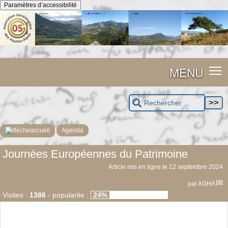
Panneau de gestion des cookies
Paramètres d’accessibilité
MENU
accueil
Agenda
Journées Européennes du Patrimoine
Article mis en ligne le
12 septembre 2024
par
AGHA
Visites :
1386
-
popularite :
24%