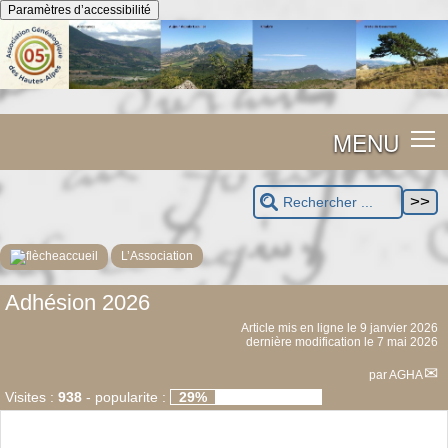
Panneau de gestion des cookies
Paramètres d’accessibilité
MENU
accueil
L’Association
Adhésion 2026
Article mis en ligne le
9 janvier 2026
dernière modification le 7 mai 2026
par
AGHA
Visites :
938
-
popularite :
29%