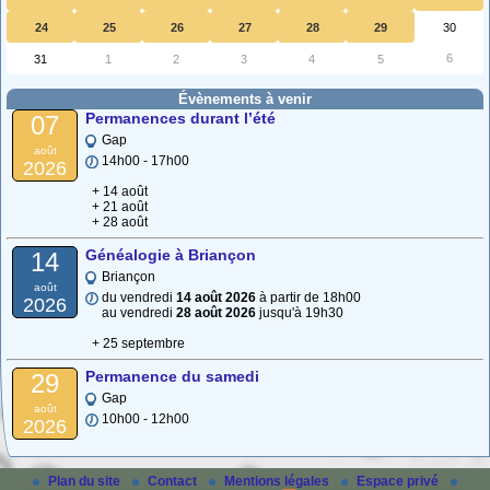
24
25
26
27
28
29
30
6
31
1
2
3
4
5
Évènements à venir
Permanences durant l’été
07
Gap
août
14h00 - 17h00
2026
+ 14 août
+ 21 août
+ 28 août
Généalogie à Briançon
14
Briançon
août
du vendredi
14 août 2026
à partir de 18h00
2026
au vendredi
28 août 2026
jusqu'à 19h30
+ 25 septembre
Permanence du samedi
29
Gap
août
10h00 - 12h00
2026
Plan du site
Contact
Mentions légales
Espace privé