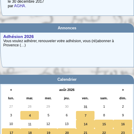
le 30 décembre 2017
par
AGHA.
Annonces
Adhésion 2026
Vous voulez adhérer, renouveler votre adhésion, vous (ré)abonner à
Provence (…)
Carte interactive des Hautes-Alpes
La carte interactive ci-dessous permet de situer facilement une commune
des (…)
Calendrier
«
août 2026
»
lun.
mar.
mer.
jeu.
ven.
sam.
dim.
27
28
29
30
1
2
31
3
5
6
8
9
4
7
10
12
13
11
14
15
16
17
18
19
20
21
22
23