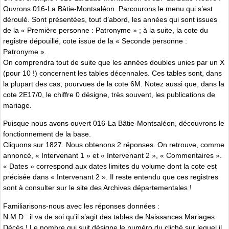
Ouvrons 016-La Bâtie-Montsaléon. Parcourons le menu qui s’est
déroulé. Sont présentées, tout d’abord, les années qui sont issues
de la « Première personne : Patronyme » ; à la suite, la cote du
registre dépouillé, cote issue de la « Seconde personne :
Patronyme ».
On comprendra tout de suite que les années doubles unies par un X
(pour 10 !) concernent les tables décennales. Ces tables sont, dans
la plupart des cas, pourvues de la cote 6M. Notez aussi que, dans la
cote 2E17/0, le chiffre 0 désigne, très souvent, les publications de
mariage.
Puisque nous avons ouvert 016-La Bâtie-Montsaléon, découvrons le
fonctionnement de la base.
Cliquons sur 1827. Nous obtenons 2 réponses. On retrouve, comme
annoncé, « Intervenant 1 » et « Intervenant 2 », « Commentaires ».
« Dates » correspond aux dates limites du volume dont la cote est
précisée dans « Intervenant 2 ». Il reste entendu que ces registres
sont à consulter sur le site des Archives départementales !
Familiarisons-nous avec les réponses données :
N M D : il va de soi qu’il s’agit des tables de Naissances Mariages
Décès ! Le nombre qui suit désigne le numéro du cliché sur lequel il