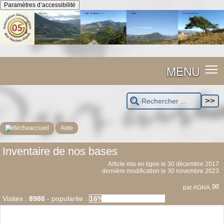
Panneau de gestion des cookies
Paramètres d’accessibilité
MENU
accueil
Aide
Inventaire de nos bases
Article mis en ligne le
30 décembre 2017
dernière modification le 30 novembre 2023
par
AGHA.
Visites :
8986
-
popularite :
16%