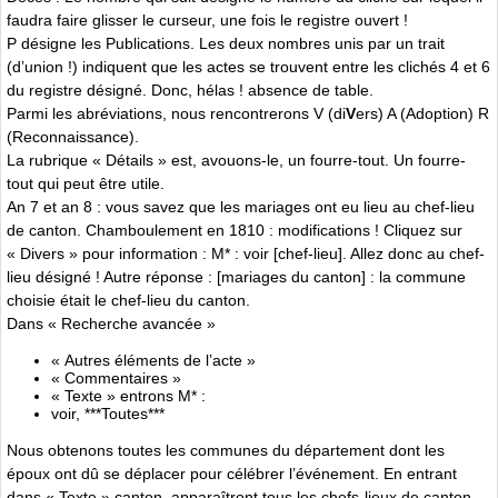
faudra faire glisser le curseur, une fois le registre ouvert !
P désigne les Publications. Les deux nombres unis par un trait
(d’union !) indiquent que les actes se trouvent entre les clichés 4 et 6
du registre désigné. Donc, hélas ! absence de table.
Parmi les abréviations, nous rencontrerons V (di
V
ers) A (Adoption) R
(Reconnaissance).
La rubrique « Détails » est, avouons-le, un fourre-tout. Un fourre-
tout qui peut être utile.
An 7 et an 8 : vous savez que les mariages ont eu lieu au chef-lieu
de canton. Chamboulement en 1810 : modifications ! Cliquez sur
« Divers » pour information : M* : voir [chef-lieu]. Allez donc au chef-
lieu désigné ! Autre réponse : [mariages du canton] : la commune
choisie était le chef-lieu du canton.
Dans « Recherche avancée »
« Autres éléments de l’acte »
« Commentaires »
« Texte » entrons M* :
voir, ***Toutes***
Nous obtenons toutes les communes du département dont les
époux ont dû se déplacer pour célébrer l’événement. En entrant
dans « Texte » canton, apparaîtront tous les chefs-lieux de canton