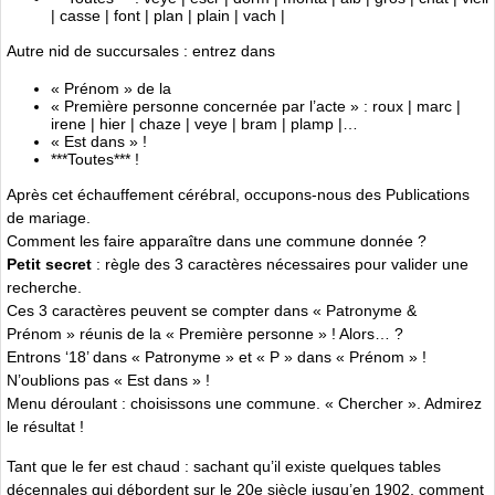
| casse | font | plan | plain | vach |
Autre nid de succursales : entrez dans
« Prénom » de la
« Première personne concernée par l’acte » : roux | marc |
irene | hier | chaze | veye | bram | plamp |…
« Est dans » !
***Toutes*** !
Après cet échauffement cérébral, occupons-nous des Publications
de mariage.
Comment les faire apparaître dans une commune donnée ?
Petit secret
: règle des 3 caractères nécessaires pour valider une
recherche.
Ces 3 caractères peuvent se compter dans « Patronyme &
Prénom » réunis de la « Première personne » ! Alors… ?
Entrons ‘18’ dans « Patronyme » et « P » dans « Prénom » !
N’oublions pas « Est dans » !
Menu déroulant : choisissons une commune. « Chercher ». Admirez
le résultat !
Tant que le fer est chaud : sachant qu’il existe quelques tables
décennales qui débordent sur le 20e siècle jusqu’en 1902, comment