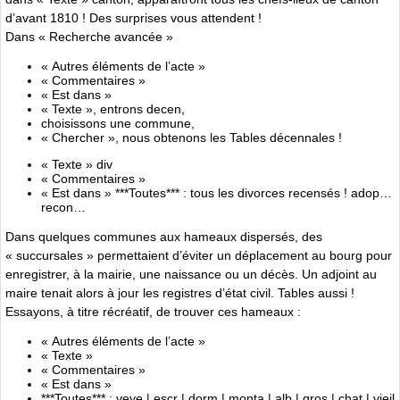
d’avant 1810 ! Des surprises vous attendent !
Dans « Recherche avancée »
« Autres éléments de l’acte »
« Commentaires »
« Est dans »
« Texte », entrons decen,
choisissons une commune,
« Chercher », nous obtenons les Tables décennales !
« Texte » div
« Commentaires »
« Est dans » ***Toutes*** : tous les divorces recensés ! adop…
recon…
Dans quelques communes aux hameaux dispersés, des
« succursales » permettaient d’éviter un déplacement au bourg pour
enregistrer, à la mairie, une naissance ou un décès. Un adjoint au
maire tenait alors à jour les registres d’état civil. Tables aussi !
Essayons, à titre récréatif, de trouver ces hameaux :
« Autres éléments de l’acte »
« Texte »
« Commentaires »
« Est dans »
***Toutes*** : veye | escr | dorm | monta | alb | gros | chat | vieil