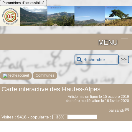
Panneau de gestion des cookies
Paramètres d’accessibilité
MENU
accueil
Communes
Carte interactive des Hautes-Alpes
Article mis en ligne le
15 octobre 2019
dernière modification le 16 février 2020
par
sandy
Visites :
9418
-
popularite :
33%