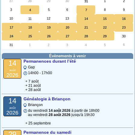
27
28
29
30
1
2
31
3
5
6
8
9
4
7
10
12
13
11
14
15
16
17
18
19
20
21
22
23
24
25
26
27
28
29
30
6
31
1
2
3
4
5
Évènements à venir
Permanences durant l’été
14
Gap
août
14h00 - 17h00
2026
+ 7 août
+ 21 août
+ 28 août
Généalogie à Briançon
14
Briançon
août
du vendredi
14 août 2026
à partir de 18h00
2026
au vendredi
28 août 2026
jusqu'à 19h30
+ 25 septembre
Permanence du samedi
29