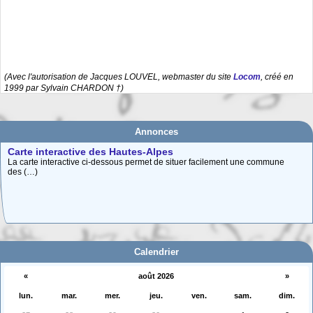
(Avec l'autorisation de Jacques LOUVEL, webmaster du site
Locom
, créé en
1999 par Sylvain CHARDON †)
Annonces
Carte interactive des Hautes-Alpes
La carte interactive ci-dessous permet de situer facilement une commune
des (…)
Adhésion 2026
Vous voulez adhérer, renouveler votre adhésion, vous (ré)abonner à
Provence (…)
Calendrier
«
août 2026
»
lun.
mar.
mer.
jeu.
ven.
sam.
dim.