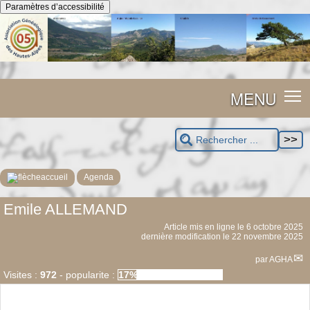
Panneau de gestion des cookies
Paramètres d’accessibilité
MENU
accueil
Agenda
Emile ALLEMAND
Article mis en ligne le
6 octobre 2025
dernière modification le 22 novembre 2025
par
AGHA
Visites :
972
-
popularite :
17%