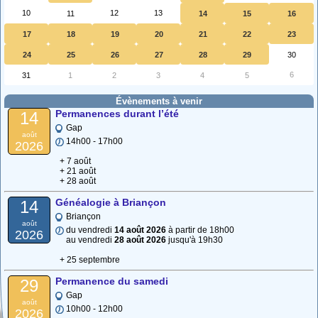
10
12
13
11
14
15
16
17
18
19
20
21
22
23
24
25
26
27
28
29
30
6
31
1
2
3
4
5
Évènements à venir
Permanences durant l’été
14
Gap
août
14h00 - 17h00
2026
+ 7 août
+ 21 août
+ 28 août
Généalogie à Briançon
14
Briançon
août
du vendredi
14 août 2026
à partir de 18h00
2026
au vendredi
28 août 2026
jusqu'à 19h30
+ 25 septembre
Permanence du samedi
29
Gap
août
10h00 - 12h00
2026