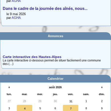
par
AGHA
Dans le cadre de la journée des aînés, nous...
le 9 mai 2026
par
AGHA
Adhésion 2026
Vous voulez adhérer, renouveler votre adhésion, vous (ré)abonner à
Provence (…)
Annonces
Carte interactive des Hautes-Alpes
La carte interactive ci-dessous permet de situer facilement une commune
des (…)
Calendrier
«
août 2026
»
lun.
mar.
mer.
jeu.
ven.
sam.
dim.
27
28
29
30
1
2
31
3
5
6
8
9
4
7