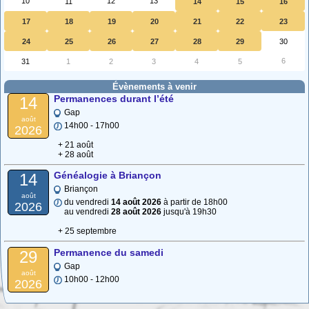
10
12
13
11
14
15
16
17
18
19
20
21
22
23
24
25
26
27
28
29
30
6
31
1
2
3
4
5
Évènements à venir
Permanences durant l’été
14
Gap
août
14h00 - 17h00
2026
+ 21 août
+ 28 août
Généalogie à Briançon
14
Briançon
août
du vendredi
14 août 2026
à partir de 18h00
2026
au vendredi
28 août 2026
jusqu'à 19h30
+ 25 septembre
Permanence du samedi
29
Gap
août
10h00 - 12h00
2026