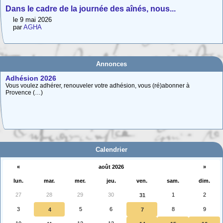
Dans le cadre de la journée des aînés, nous...
le 9 mai 2026
par
AGHA
Annonces
Adhésion 2026
Vous voulez adhérer, renouveler votre adhésion, vous (ré)abonner à
Provence (…)
Carte interactive des Hautes-Alpes
La carte interactive ci-dessous permet de situer facilement une commune
des (…)
Calendrier
«
août 2026
»
lun.
mar.
mer.
jeu.
ven.
sam.
dim.
27
28
29
30
1
2
31
3
5
6
8
9
4
7