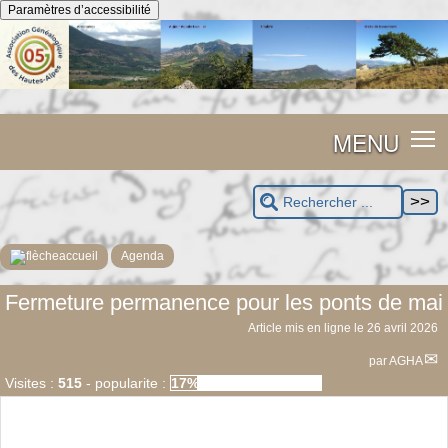
Panneau de gestion des cookies
Paramètres d’accessibilité
MENU
accueil
Agenda
Fermeture permanence pour les ponts de mai
Article mis en ligne le
26 avril 2026
par
AGHA
Visites :
515
-
popularite :
17%