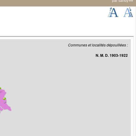
par
sandy