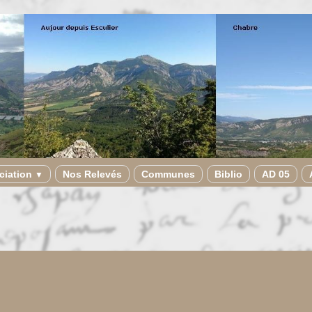
ciation
Nos Relevés
Communes
Biblio
AD 05
▼