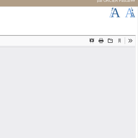
par
ORCIER Pascal