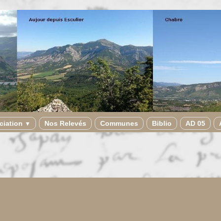
ciation
Nos Relevés
Communes
Biblio
AD 05
▼