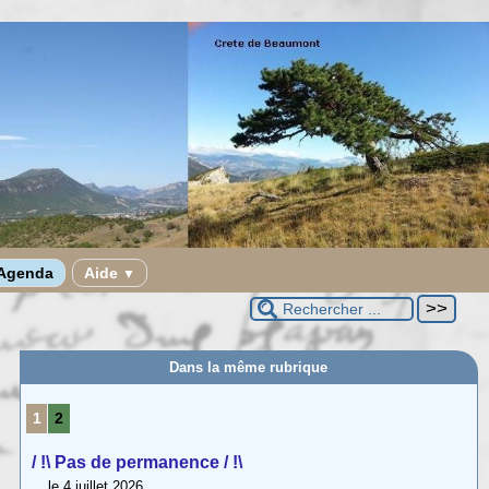
Agenda
Aide
▼
Dans la même rubrique
1
2
/ !\ Pas de permanence / !\
le 4 juillet 2026