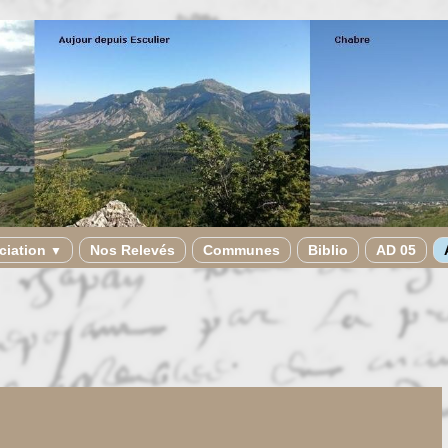
ciation
Nos Relevés
Communes
Biblio
AD 05
▼