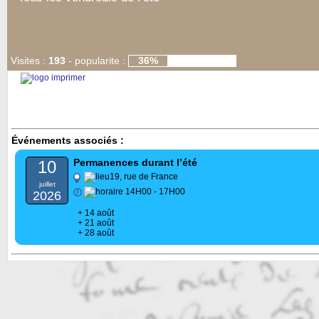
Visites :
193
-
popularite :
36%
Événements associés :
Permanences durant l’été
10
19, rue de France
juillet
14H00 - 17H00
2026
+ 14 août
+ 21 août
+ 28 août