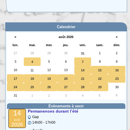
Adhésion 2026
Vous voulez adhérer, renouveler votre adhésion, vous (ré)abonner à
Provence (…)
Calendrier
«
août 2026
»
lun.
mar.
mer.
jeu.
ven.
sam.
dim.
27
28
29
30
1
2
31
3
5
6
8
9
4
7
10
12
13
11
14
15
16
17
18
19
20
21
22
23
24
25
26
27
28
29
30
6
31
1
2
3
4
5
Évènements à venir
Permanences durant l’été
14
Gap
août
14h00 - 17h00
2026