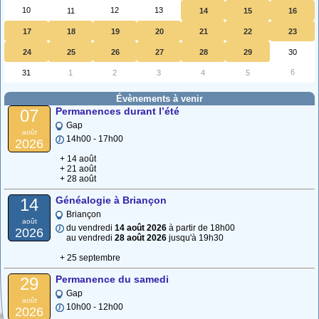
10
12
13
11
14
15
16
17
18
19
20
21
22
23
24
25
26
27
28
29
30
6
31
1
2
3
4
5
Évènements à venir
Permanences durant l’été
07
Gap
août
14h00 - 17h00
2026
+ 14 août
+ 21 août
+ 28 août
Généalogie à Briançon
14
Briançon
août
du vendredi
14 août 2026
à partir de 18h00
2026
au vendredi
28 août 2026
jusqu'à 19h30
+ 25 septembre
Permanence du samedi
29
Gap
août
10h00 - 12h00
2026