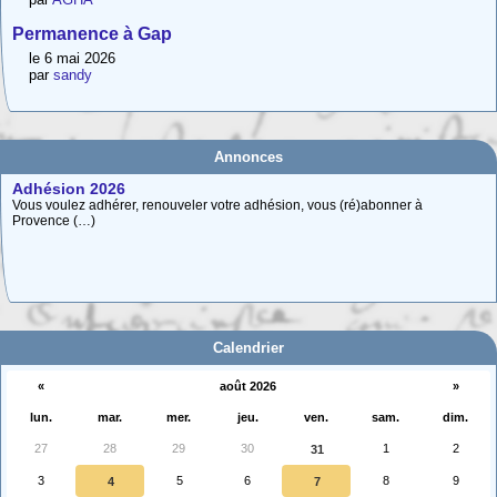
Permanence à Gap
le 6 mai 2026
par
sandy
Annonces
Adhésion 2026
Vous voulez adhérer, renouveler votre adhésion, vous (ré)abonner à
Provence (…)
Carte interactive des Hautes-Alpes
La carte interactive ci-dessous permet de situer facilement une commune
des (…)
Calendrier
«
août 2026
»
lun.
mar.
mer.
jeu.
ven.
sam.
dim.
27
28
29
30
1
2
31
3
5
6
8
9
4
7