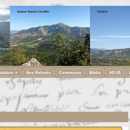
ciation
Nos Relevés
Communes
Biblio
AD 05
▼