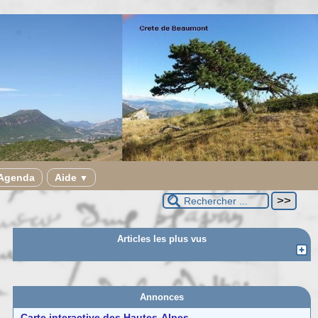
Agenda
Aide
▼
Articles les plus vus
Annonces
Carte interactive des Hautes-Alpes