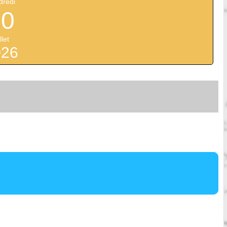
dredi
10
llet
026