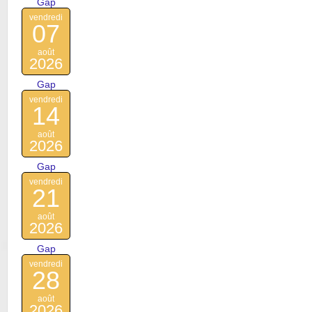
Gap
vendredi
07
août
2026
Gap
vendredi
14
août
2026
Gap
vendredi
21
août
2026
Gap
vendredi
28
août
2026