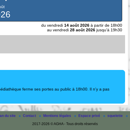
oût
026
du vendredi
14 août 2026
à partir de 18h00
au vendredi
28 août 2026
jusqu'à 19h30
édiathèque ferme ses portes au public à 18h00. Il n’y a pas
an du site
Contact
Mentions légales
Espace privé
squelette
2017-2026 © AGHA - Tous droits réservés