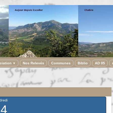
ciation
Nos Relevés
Communes
Biblio
AD 05
▼
dredi
14