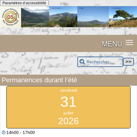
Panneau de gestion des cookies
Paramètres d’accessibilité
MENU
Permanences durant l’été
vendredi
31
juillet
2026
14h00 - 17h00