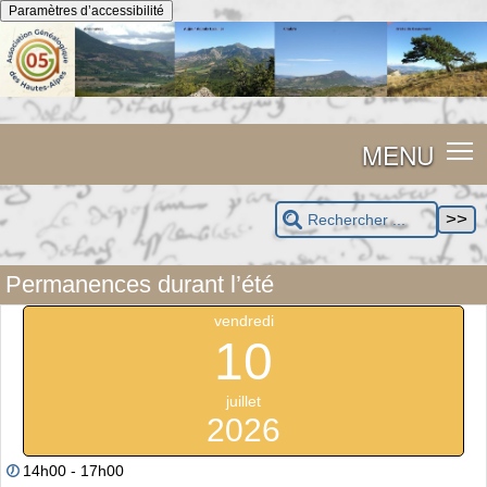
Panneau de gestion des cookies
Paramètres d’accessibilité
MENU
Permanences durant l’été
vendredi
10
juillet
2026
14h00 - 17h00