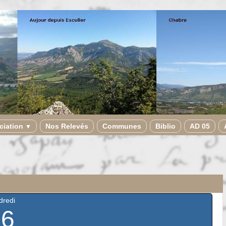
ciation
Nos Relevés
Communes
Biblio
AD 05
▼
dredi
26