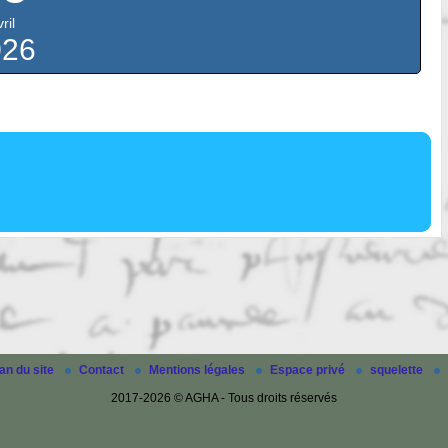
ril
026
an du site
Contact
Mentions légales
Espace privé
squelette
2017-2026 © AGHA - Tous droits réservés