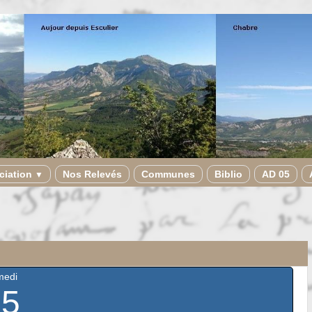
ciation
Nos Relevés
Communes
Biblio
AD 05
▼
medi
25