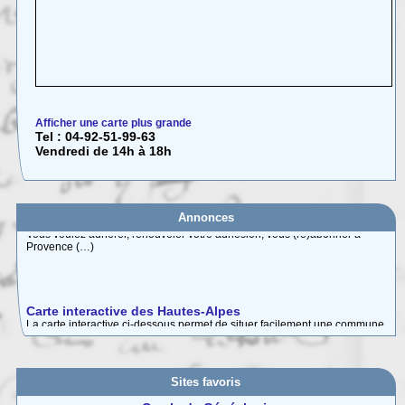
Afficher une carte plus grande
Tel : 04-92-51-99-63
Vendredi de 14h à 18h
Annonces
Carte interactive des Hautes-Alpes
La carte interactive ci-dessous permet de situer facilement une commune
des (…)
Adhésion 2026
Vous voulez adhérer, renouveler votre adhésion, vous (ré)abonner à
Provence (…)
Sites favoris