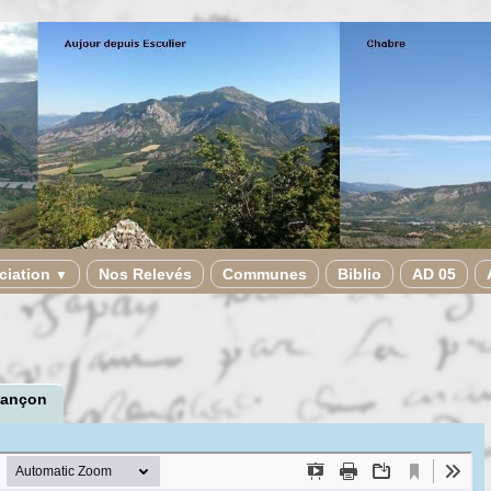
ciation
Nos Relevés
Communes
Biblio
AD 05
▼
iançon