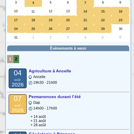
3
5
6
8
9
4
7
10
12
13
11
14
15
16
17
18
19
20
21
22
23
24
25
26
27
28
29
30
6
31
1
2
3
4
5
Évènements à venir
1
2
Agriculture à Ancelle
04
Ancelle
août
19h30 - 21h00
2026
Permanences durant l’été
07
Gap
août
14h00 - 17h00
2026
+ 14 août
+ 21 août
+ 28 août