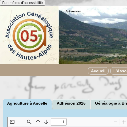
Panneau de gestion des cookies
Paramètres d’accessibilité
Accueil
L’Asso
Agriculture à Ancelle
Adhésion 2026
Généalogie à Br