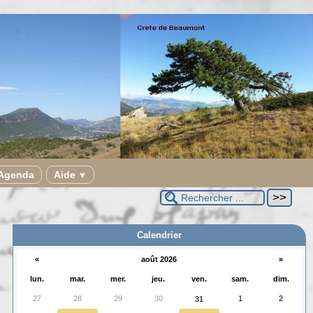
Agenda
Aide
▼
Calendrier
«
août 2026
»
lun.
mar.
mer.
jeu.
ven.
sam.
dim.
27
28
29
30
1
2
31